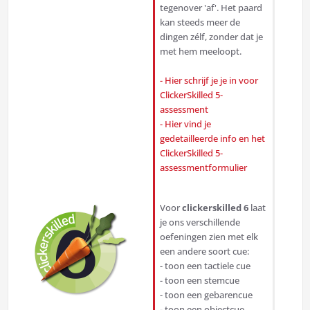
tegenover 'af'. Het paard
kan steeds meer de
dingen zélf, zonder dat je
met hem meeloopt.
- Hier schrijf je je in voor
ClickerSkilled 5-
assessment
- Hier vind je
gedetailleerde info en het
ClickerSkilled 5-
assessmentformulier
Voor
clickerskilled 6
laat
je ons verschillende
oefeningen zien met elk
een andere soort cue:
- toon een tactiele cue
- toon een stemcue
- toon een gebarencue
- toon een objectcue