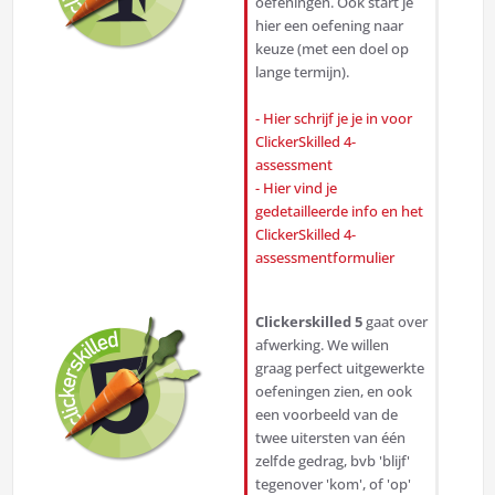
oefeningen. Ook start je
hier een oefening naar
keuze (met een doel op
lange termijn).
- Hier schrijf je je in voor
ClickerSkilled 4-
assessment
- Hier vind je
gedetailleerde info en het
ClickerSkilled 4-
assessmentformulier
Clickerskilled 5
gaat over
afwerking. We willen
graag perfect uitgewerkte
oefeningen zien, en ook
een voorbeeld van de
twee uitersten van één
zelfde gedrag, bvb 'blijf'
tegenover 'kom', of 'op'