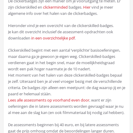
De clickerbadges zijn een manier om je vooruitgang te meten. Er
zijn clickerskilled en
clickerminded
badges.
Hier
vind je meer
algemene info over het halen van de clickerbadges.
Hieronder vind je een overzicht van de clickerskilled-badges.
Je kan dit overzicht inclusief de assessment-opdrachten ook
downloaden
in een overzichtelijke pdf
.
Clickerskilled begint met een aantal ‘verplichte’ basisoefeningen,
maar daarna ga je gewoon je eigen weg. Clickerskilled-badges
verdienen gaat in het begin snel, maar de moeilijkheidsgraad
wordt een pak hoger naarmate je de 10 nadert.
Het moment van het halen van deze clickerskilled-badges bepaal
je zelf. Uiteraard ben je al veel vroeger bezig met de verschillende
criteria. De badges zijn alleen een meetpunt: de dag waarop jij en je
paard er helemaal stààn.
Lees alle assessments op voorhand even door
, want er zijn
oefeningen die in latere assessments worden gevraagd waar je nu
al mee aan de slag kan (en ook filmmateriaal bij nodig zal hebben).
De assessments beginnen bij 40 euro, en bij latere assessments
gaat de prijs omhoog omdat de beoordelingen langer duren.