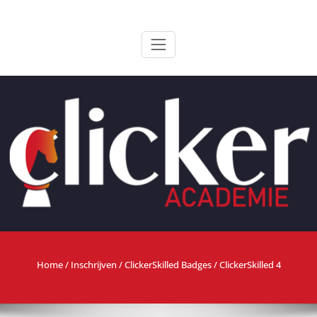
Ga
ClickerAcademie
De meest paardvriendelijke opleiding van de lage landen
naar
de
inhoud
Home
/
Inschrijven
/
ClickerSkilled Badges
/ ClickerSkilled 4