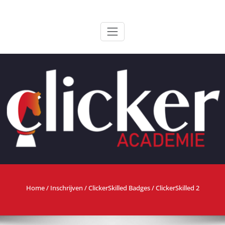
Ga
ClickerAcademie
De meest paardvriendelijke opleiding van de lage landen
naar
de
inhoud
Home
/
Inschrijven
/
ClickerSkilled Badges
/ ClickerSkilled 2