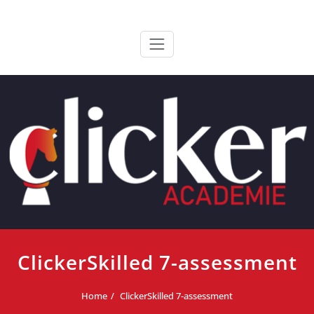
Ga
ClickerAcademie
De meest paardvriendelijke opleiding van de lage landen
naar
de
inhoud
ClickerSkilled 7-assessment
Home
ClickerSkilled 7-assessment