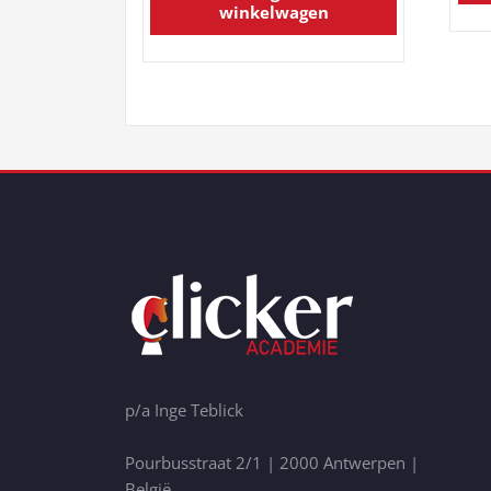
winkelwagen
p/a Inge Teblick
Pourbusstraat 2/1 | 2000 Antwerpen |
België