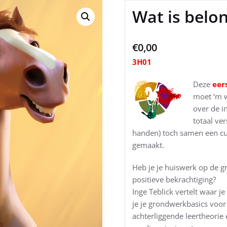
Wat is belo
€
0,00
3H01
Deze
eer
moet ‘m w
over de i
totaal ve
handen) toch samen een cur
gemaakt.
Heb je je huiswerk op de g
positieve bekrachtiging?
Inge Teblick vertelt waar
je je grondwerkbasics voor
achterliggende leertheorie