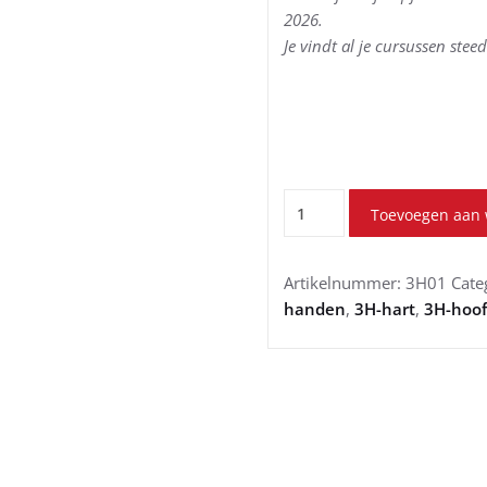
2026.
Je vindt al je cursussen stee
Wat
Toevoegen aan
is
belonend
rijden?
Artikelnummer:
3H01
Cate
aantal
handen
,
3H-hart
,
3H-hoo