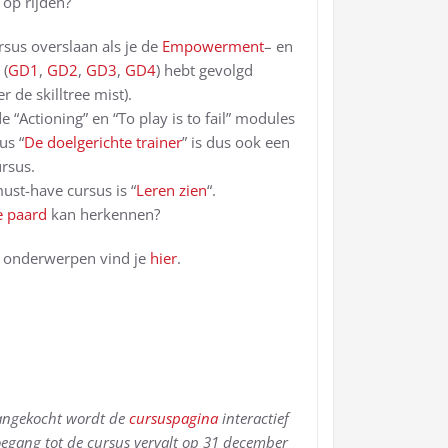
 op rijden?
rsus overslaan als je de
Empowerment
– en
 (
GD1
,
GD2
,
GD3
,
GD4
) hebt gevolgd
r de skilltree mist).
 “Actioning” en “To play is to fail” modules
us “
De doelgerichte trainer
” is dus ook een
ursus.
ust-have cursus is “
Leren zien
“.
je paard
kan herkennen?
e onderwerpen vind je
hier
.
aangekocht wordt de
cursuspagina
interactief
Toegang tot de cursus vervalt op 31 december