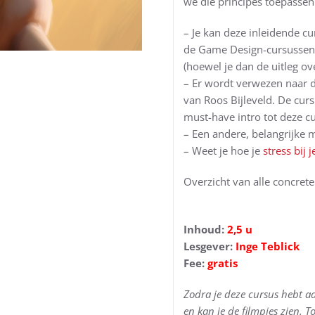
we die principes toepassen
– Je kan deze inleidende cu
de Game Design-cursussen
(hoewel je dan de uitleg ove
– Er wordt verwezen naar de
van Roos Bijleveld. De curs
must-have intro tot deze c
– Een andere, belangrijke m
– Weet je hoe je
stress bij 
Overzicht van alle concret
Inhoud:
2,5 u
Lesgever:
Inge Teblick
Fee:
gratis
Zodra je deze cursus hebt 
en kan je de filmpjes zien. 