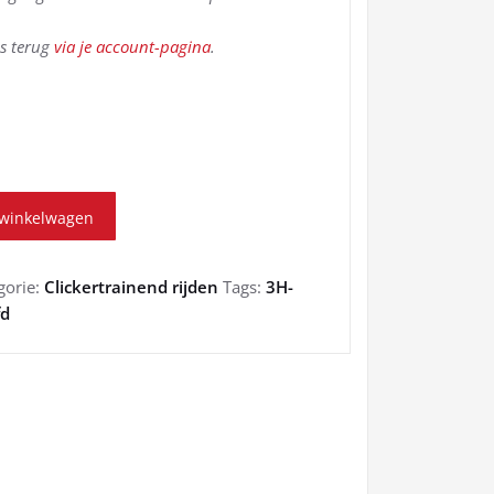
ds terug
via je account-pagina
.
 winkelwagen
gorie:
Clickertrainend rijden
Tags:
3H-
fd