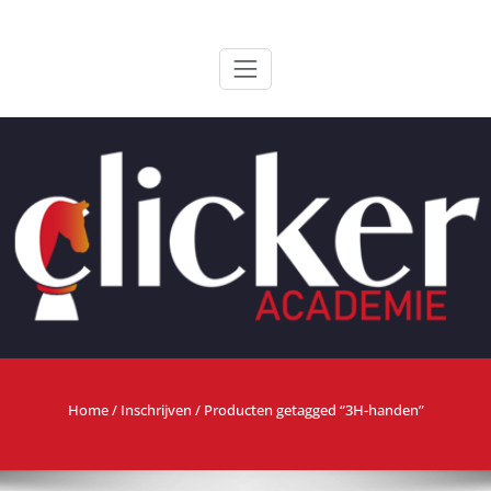
Ga
ClickerAcademie
De meest paardvriendelijke opleiding van de lage landen
naar
de
inhoud
Home
/
Inschrijven
/ Producten getagged “3H-handen”