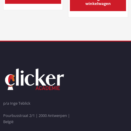
winkelwagen
p/a Inge Teblick
Pourbusstraat 2/1 | 2000 Antwerpen |
België