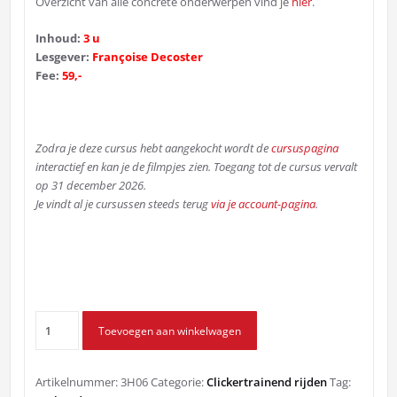
Overzicht van alle concrete onderwerpen vind je
hier
.
Inhoud:
3 u
Lesgever:
Françoise Decoster
Fee:
59,-
Zodra je deze cursus hebt aangekocht wordt de
cursuspagina
interactief en kan je de filmpjes zien. Toegang tot de cursus vervalt
op 31 december 2026.
Je vindt al je cursussen steeds terug
via je account-pagina
.
Basishulpen:
Toevoegen aan winkelwagen
zit
en
teugels
Artikelnummer:
3H06
Categorie:
Clickertrainend rijden
Tag:
aantal