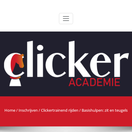
Ga
ClickerAcademie
De meest paardvriendelijke opleiding van de lage landen
naar
de
inhoud
Home
/
Inschrijven
/
Clickertrainend rijden
/ Basishulpen: zit en teugels