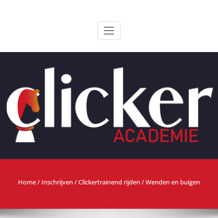
Ga
ClickerAcademie
De meest paardvriendelijke opleiding van de lage landen
naar
de
inhoud
Home
/
Inschrijven
/
Clickertrainend rijden
/ Wenden en buigen