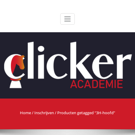
Ga
ClickerAcademie
De meest paardvriendelijke opleiding van de lage landen
naar
de
inhoud
Home
/
Inschrijven
/ Producten getagged “3H-hoofd”