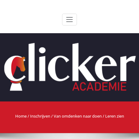
Ga
ClickerAcademie
De meest paardvriendelijke opleiding van de lage landen
naar
de
inhoud
Home
/
Inschrijven
/
Van omdenken naar doen
/ Leren zien