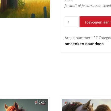
Je vindt al je cursussen stee
De
Toevoegen aan
instapcursus
aantal
Artikelnummer:
ISC
Catego
omdenken naar doen