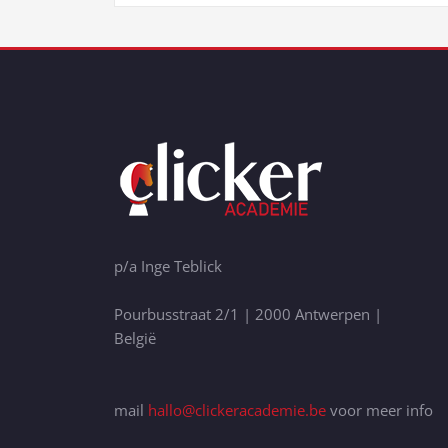
p/a Inge Teblick
Pourbusstraat 2/1 | 2000 Antwerpen |
België
mail
hallo@clickeracademie.be
voor meer info