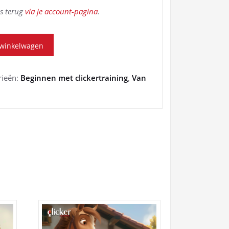
ds terug
via je account-pagina
.
 winkelwagen
rieën:
Beginnen met clickertraining
,
Van