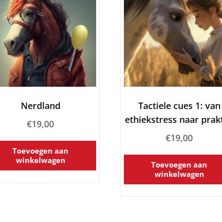
Nerdland
Tactiele cues 1: van
ethiekstress naar prakt
€
19,00
€
19,00
Toevoegen aan
winkelwagen
Toevoegen aan
winkelwagen