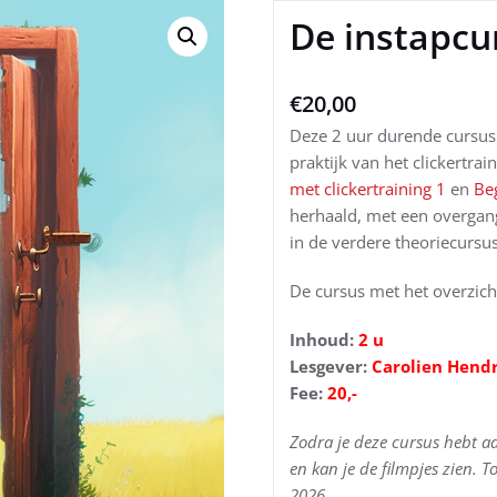
De instapcu
€
20,00
Deze 2 uur durende cursus 
praktijk van het clickertra
met clickertraining 1
en
Be
herhaald, met een overgan
in de verdere theoriecursu
De cursus met het overzic
Inhoud:
2 u
Lesgever:
Carolien Hend
Fee:
20,-
Zodra je deze cursus hebt 
en kan je de filmpjes zien. 
2026.