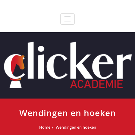
Ga
ClickerAcademie
De meest paardvriendelijke opleiding van de lage landen
naar
de
inhoud
Wendingen en hoeken
Home
Wendingen en hoeken