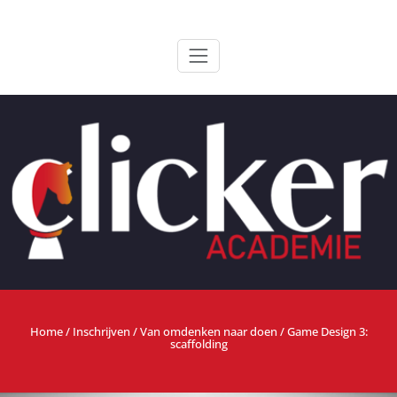
Ga
ClickerAcademie
De meest paardvriendelijke opleiding van de lage landen
naar
de
inhoud
Home
/
Inschrijven
/
Van omdenken naar doen
/ Game Design 3:
scaffolding