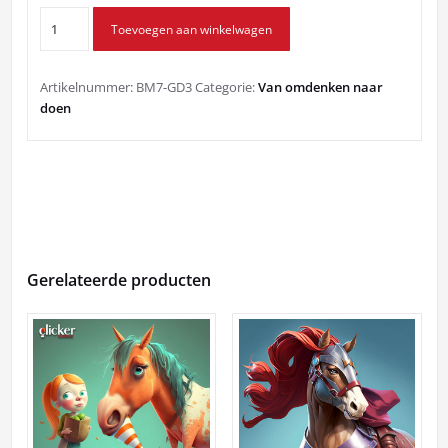
Game
Toevoegen aan winkelwagen
Design
3:
scaffolding
Artikelnummer:
BM7-GD3
Categorie:
Van omdenken naar
aantal
doen
Gerelateerde producten