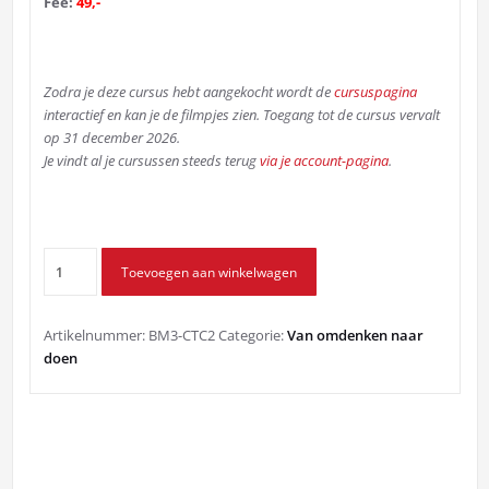
Fee:
49,-
Zodra je deze cursus hebt aangekocht wordt de
cursuspagina
interactief en kan je de filmpjes zien. Toegang tot de cursus vervalt
op 31 december 2026.
Je vindt al je cursussen steeds terug
via je account-pagina
.
Click
Toevoegen aan winkelwagen
to
calm
2:
Artikelnummer:
BM3-CTC2
Categorie:
Van omdenken naar
probleemoplossing
doen
aantal