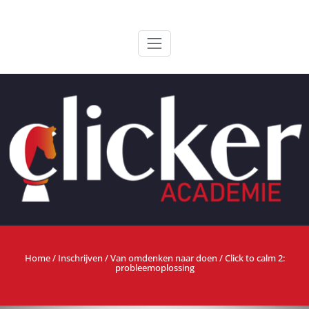
Ga
ClickerAcademie
De meest paardvriendelijke opleiding van de lage landen
naar
de
inhoud
Home
/
Inschrijven
/
Van omdenken naar doen
/ Click to calm 2:
probleemoplossing