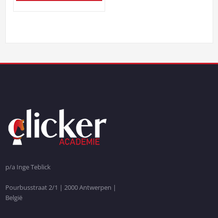
p/a Inge Teblick
Pourbusstraat 2/1 | 2000 Antwerpen |
België