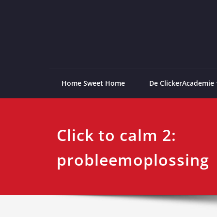
Ga
naar
de
ClickerAcademie
De meest paardvriendelijke opleiding van de lag
inhoud
Home Sweet Home
De ClickerAcademie
Click to calm 2:
probleemoplossing