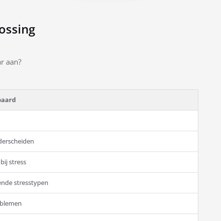
ossing
ar aan?
paard
derscheiden
ij stress
ende stresstypen
oblemen