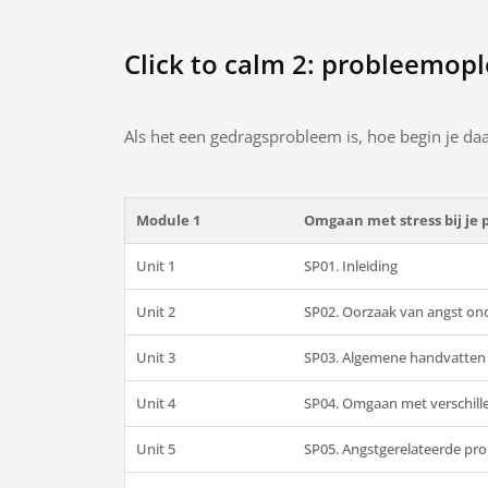
Click to calm 2: probleemopl
Als het een gedragsprobleem is, hoe begin je da
Module 1
Omgaan met stress bij je 
Unit 1
SP01. Inleiding
Unit 2
SP02. Oorzaak van angst on
Unit 3
SP03. Algemene handvatten b
Unit 4
SP04. Omgaan met verschill
Unit 5
SP05. Angstgerelateerde pr