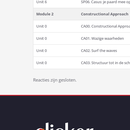
Unit 6
SP06. Casus: je paard mee o
Module 2
Constructional Approach
Unit 0
CA00. Constructional Approa
Unit 0
CA01. Wazige waarheden
Unit 0
CA02. Surf the waves
Unit 0
CA03. Structuur tot in de sc
Bericht
Reacties zijn gesloten.
navigatie