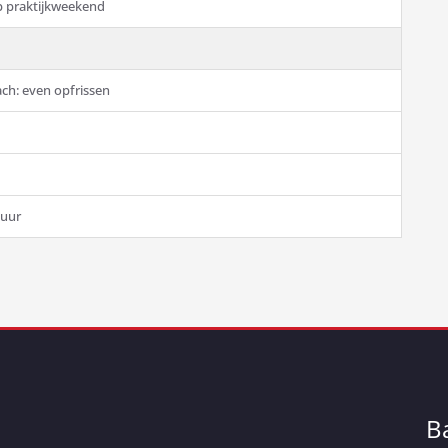
p praktijkweekend
ch: even opfrissen
huur
B