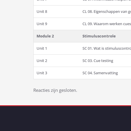
Unit 8
CL 08. Eigenschappen van g
Unit 9
CL 09. Waarom werken cues
Module 2
Stimuluscontrole
Unit 1
SC 01. Wat is stimuluscontr
Unit 2
SC 03. Cue testing
Unit 3
SC 04. Samenvatting
Bericht
Reacties zijn gesloten.
navigatie