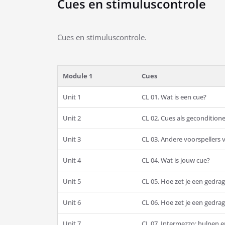
Cues en stimuluscontrole
Cues en stimuluscontrole.
Module 1
Cues
Unit 1
CL 01. Wat is een cue?
Unit 2
CL 02. Cues als gecondition
Unit 3
CL 03. Andere voorspellers 
Unit 4
CL 04. Wat is jouw cue?
Unit 5
CL 05. Hoe zet je een gedrag
Unit 6
CL 06. Hoe zet je een gedrag
Unit 7
CL 07. Intermezzo: hulpen e