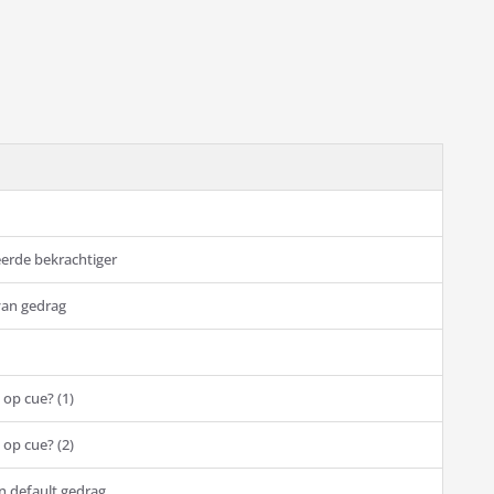
eerde bekrachtiger
van gedrag
 op cue? (1)
 op cue? (2)
n default gedrag