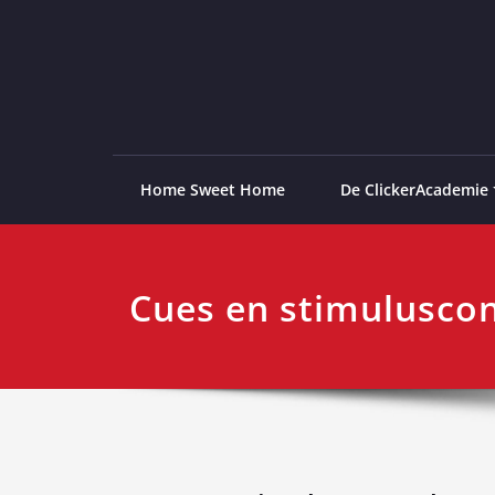
Ga
naar
de
ClickerAcademie
De meest paardvriendelijke opleiding van de lag
inhoud
Home Sweet Home
De ClickerAcademie
Cues en stimuluscon