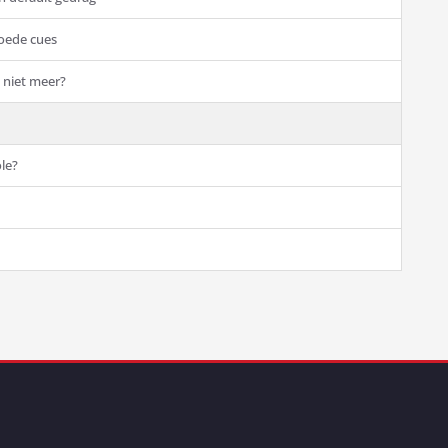
oede cues
 niet meer?
ole?