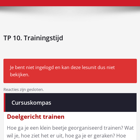
TP 10. Trainingstijd
Je bent niet ingelogd en kan deze lesunit dus niet
bekijken.
Reacties zijn gesloten.
Bericht
Cursuskompas
navigatie
Doelgericht trainen
Hoe ga je een klein beetje georganiseerd trainen? Wat
wil je, hoe ziet het er uit, hoe ga je er geraken? Hoe