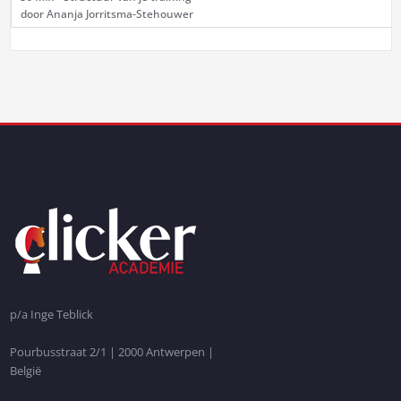
door Ananja Jorritsma-Stehouwer
p/a Inge Teblick
Pourbusstraat 2/1 | 2000 Antwerpen |
België