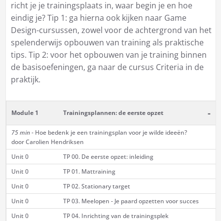
richt je je trainingsplaats in, waar begin je en hoe
eindig je? Tip 1: ga hierna ook kijken naar Game
Design-cursussen, zowel voor de achtergrond van het
spelenderwijs opbouwen van training als praktische
tips. Tip 2: voor het opbouwen van je training binnen
de basisoefeningen, ga naar de cursus
Criteria in de
praktijk
.
-
Module 1
Trainingsplannen: de eerste opzet
75 min -
Hoe bedenk je een trainingsplan voor je wilde ideeën?
door Carolien Hendriksen
Unit 0
TP 00. De eerste opzet: inleiding
Unit 0
TP 01. Mattraining
Unit 0
TP 02. Stationary target
Unit 0
TP 03. Meelopen - Je paard opzetten voor succes
Unit 0
TP 04. Inrichting van de trainingsplek