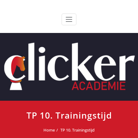
Ga
ClickerAcademie
De meest paardvriendelijke opleiding van de lage landen
naar
de
inhoud
TP 10. Trainingstijd
Home
TP 10. Trainingstijd