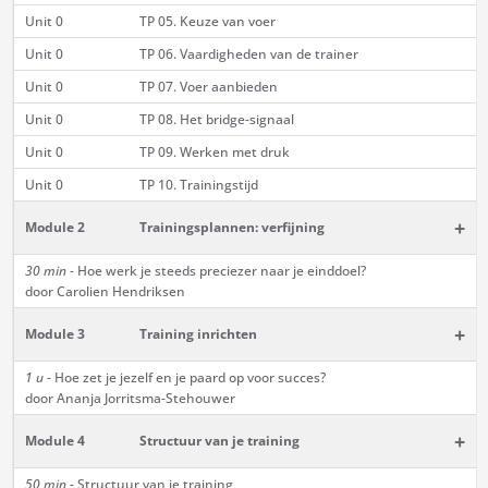
Unit 0
TP 05. Keuze van voer
Unit 0
TP 06. Vaardigheden van de trainer
Unit 0
TP 07. Voer aanbieden
Unit 0
TP 08. Het bridge-signaal
Unit 0
TP 09. Werken met druk
Unit 0
TP 10. Trainingstijd
+
Module 2
Trainingsplannen: verfijning
30 min -
Hoe werk je steeds preciezer naar je einddoel?
door Carolien Hendriksen
+
Module 3
Training inrichten
1 u -
Hoe zet je jezelf en je paard op voor succes?
door Ananja Jorritsma-Stehouwer
+
Module 4
Structuur van je training
50 min -
Structuur van je training