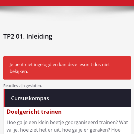
TP2 01. Inleiding
Je bent niet ingelogd en kan deze lesunit dus niet
bekijken.
Reacties zijn gesloten.
Bericht
Cursuskompas
navigatie
Doelgericht trainen
Hoe ga je een klein beetje georganiseerd trainen? Wat
wil je, hoe ziet het er uit, hoe ga je er geraken? Hoe