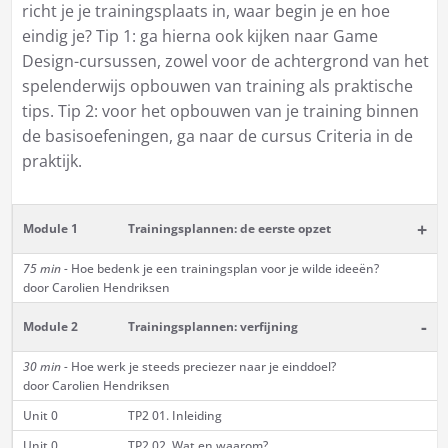
richt je je trainingsplaats in, waar begin je en hoe
eindig je? Tip 1: ga hierna ook kijken naar Game
Design-cursussen, zowel voor de achtergrond van het
spelenderwijs opbouwen van training als praktische
tips. Tip 2: voor het opbouwen van je training binnen
de basisoefeningen, ga naar de cursus
Criteria in de
praktijk
.
+
Module 1
Trainingsplannen: de eerste opzet
75 min -
Hoe bedenk je een trainingsplan voor je wilde ideeën?
door Carolien Hendriksen
-
Module 2
Trainingsplannen: verfijning
30 min -
Hoe werk je steeds preciezer naar je einddoel?
door Carolien Hendriksen
Unit 0
TP2 01. Inleiding
Unit 0
TP2 02. Wat en waarom?