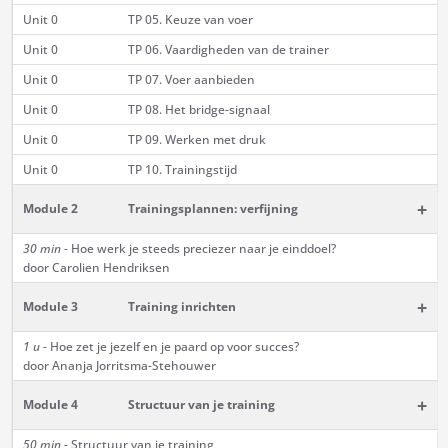
Unit 0
TP 05. Keuze van voer
Unit 0
TP 06. Vaardigheden van de trainer
Unit 0
TP 07. Voer aanbieden
Unit 0
TP 08. Het bridge-signaal
Unit 0
TP 09. Werken met druk
Unit 0
TP 10. Trainingstijd
+
Module 2
Trainingsplannen: verfijning
30 min -
Hoe werk je steeds preciezer naar je einddoel?
door Carolien Hendriksen
+
Module 3
Training inrichten
1 u -
Hoe zet je jezelf en je paard op voor succes?
door Ananja Jorritsma-Stehouwer
+
Module 4
Structuur van je training
50 min -
Structuur van je training