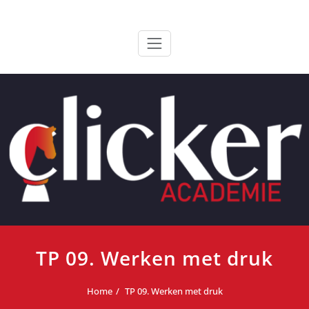
Ga
ClickerAcademie
De meest paardvriendelijke opleiding van de lage landen
naar
de
inhoud
TP 09. Werken met druk
Home
TP 09. Werken met druk