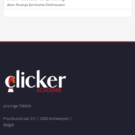
door Ananja Jorritsma-Stehouwer
p/a Inge Teblick
Pourbusstraat 2/1 | 2000 Antwerpen |
België