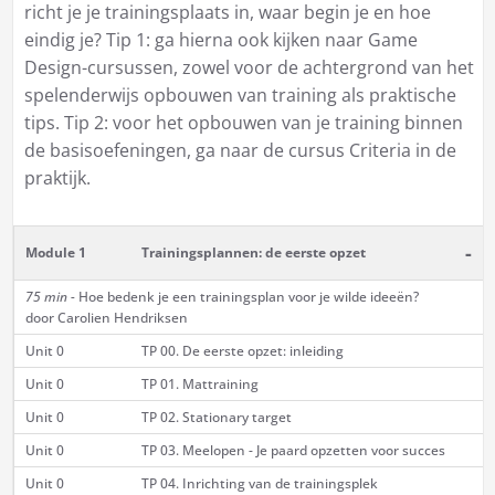
richt je je trainingsplaats in, waar begin je en hoe
eindig je? Tip 1: ga hierna ook kijken naar Game
Design-cursussen, zowel voor de achtergrond van het
spelenderwijs opbouwen van training als praktische
tips. Tip 2: voor het opbouwen van je training binnen
de basisoefeningen, ga naar de cursus
Criteria in de
praktijk
.
-
Module 1
Trainingsplannen: de eerste opzet
75 min -
Hoe bedenk je een trainingsplan voor je wilde ideeën?
door Carolien Hendriksen
Unit 0
TP 00. De eerste opzet: inleiding
Unit 0
TP 01. Mattraining
Unit 0
TP 02. Stationary target
Unit 0
TP 03. Meelopen - Je paard opzetten voor succes
Unit 0
TP 04. Inrichting van de trainingsplek