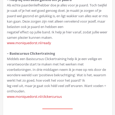
Als echte paardenliefhebber doe je alles voor je paard. Toch twijfel
je vaak of je het wel goed genoeg doet. Je maakt je zorgen of je
paard wel gezond en gelukkig is, en ligt wakker van alles wat er mis
kan gaan. Deze zorgen zijn niet alleen vervelend voor jezelf, maar
belasten ook je paard en hebben een
negatief effect op jullie band. Ik help je hier vanaf, zodat jullie weer
samen plezier kunnen maken.
www.moniquedorst.nl/ready
– Basiscursus Clickertraining
Middels een Basiscursus Clickertraining help ik je een veilige en
verantwoorde start te maken met het werken met
voerbeloningen. In drie middagen neem ik je mee op reis door de
wondere wereld van ‘positieve bekrachtiging’. Wat is het, waarom
werkt het zo goed, hoe voelt het voor het paard? Ik
leg veel uit, maar je gaat ook héél veel zelf ervaren. Want voelen =
onthouden.
www.moniquedorst.nl/clickercursus