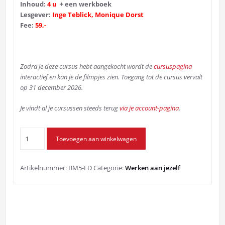
Inhoud:
4 u
+ een werkboek
Lesgever:
Inge Teblick, Monique Dorst
Fee:
59,-
Zodra je deze cursus hebt aangekocht wordt de
cursuspagina
interactief en kan je de filmpjes zien. Toegang tot de cursus vervalt
op 31 december 2026.
Je vindt al je cursussen steeds terug
via je account-pagina
.
Ethisch(er)
Toevoegen aan winkelwagen
denken
aantal
Artikelnummer:
BM5-ED
Categorie:
Werken aan jezelf