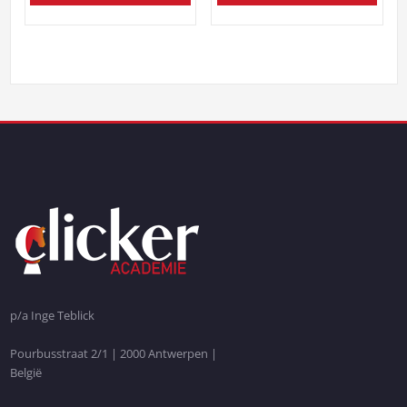
p/a Inge Teblick
Pourbusstraat 2/1 | 2000 Antwerpen |
België