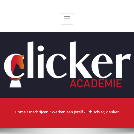
Ga
ClickerAcademie
De meest paardvriendelijke opleiding van de lage landen
naar
de
inhoud
Home
/
Inschrijven
/
Werken aan jezelf
/ Ethisch(er) denken