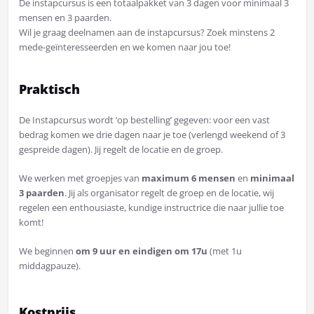
De instapcursus is een totaalpakket van 3 dagen voor minimaal 3
mensen en 3 paarden.
Wil je graag deelnamen aan de instapcursus? Zoek minstens 2
mede-geïnteresseerden en we komen naar jou toe!
Praktisch
De Instapcursus wordt ‘op bestelling’ gegeven: voor een vast
bedrag komen we drie dagen naar je toe (verlengd weekend of 3
gespreide dagen). Jij regelt de locatie en de groep.
We werken met groepjes van
maximum 6 mensen
en
minimaal
3 paarden
. Jij als organisator regelt de groep en de locatie, wij
regelen een enthousiaste, kundige instructrice die naar jullie toe
komt!
We beginnen
om 9 uur en eindigen om 17u
(met 1u
middagpauze).
Kostprijs