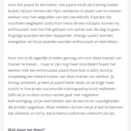
voor het paard én de trainer. Het paard vindt de training steeds
leuker; hij kan immers iets fijns verdienen in plaats van te moeten
werken voor het wegvallen van iets vervelends. Paarden die
voorheen wegliepen zodra hun mens de wei instapte, komen nu
enthousiast naar het hek gelopen om samen aan de slag te gaan.
Angstige paarden worden dapperder, ‘energy savers’ worden
energieker, en boze paarden worden enthousiast en betrokken.
Voor ons is dit eigenlijk al reden genoeg om voor deze manier van
trainen te kiezen… maar er zijn nog meer voordelen! Naast het
werken met een enthousiast paard (hoe leuk is dat!), word je
simpelweg een betere trainer van deze manier van werken. Je
timing verbetert, je leert je paard beter lezen, en je krijgt meer
inzicht in hoe je een succesvolle trainingssetup kunt realiseren.
Zelfs als je na deze cursus verder gaat met negatieve
bekrachtiging, zul je veel hebben aan de kennis en vaardigheden
die je hebt opgedaan. Maar stiekem durven we je al wel te beloven
dat clickeren zo tof is, dat je hierna volkomen verkocht zal zijn.
Wat gaan we doen?