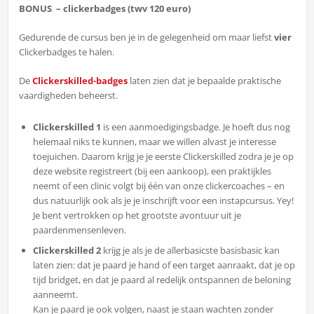
BONUS – clickerbadges (twv 120 euro)
Gedurende de cursus ben je in de gelegenheid om maar liefst
vier
Clickerbadges te halen.
De
Clickerskilled-badges
laten zien dat je bepaalde praktische
vaardigheden beheerst.
Clickerskilled 1
is een aanmoedigingsbadge. Je hoeft dus nog
helemaal niks te kunnen, maar we willen alvast je interesse
toejuichen. Daarom krijg je je eerste Clickerskilled zodra je je op
deze website registreert (bij een aankoop), een praktijkles
neemt of een clinic volgt bij één van onze clickercoaches – en
dus natuurlijk ook als je je inschrijft voor een instapcursus. Yey!
Je bent vertrokken op het grootste avontuur uit je
paardenmensenleven.
Clickerskilled 2
krijg je als je de allerbasicste basisbasic kan
laten zien: dat je paard je hand of een target aanraakt, dat je op
tijd bridget, en dat je paard al redelijk ontspannen de beloning
aanneemt.
Kan je paard je ook volgen, naast je staan wachten zonder