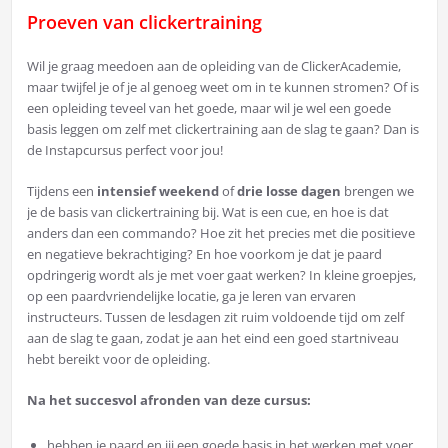
Proeven van clickertraining
Wil je graag meedoen aan de opleiding van de ClickerAcademie,
maar twijfel je of je al genoeg weet om in te kunnen stromen? Of is
een opleiding teveel van het goede, maar wil je wel een goede
basis leggen om zelf met clickertraining aan de slag te gaan? Dan is
de Instapcursus perfect voor jou!
Tijdens een
intensief weekend
of
drie losse dagen
brengen we
je de basis van clickertraining bij. Wat is een cue, en hoe is dat
anders dan een commando? Hoe zit het precies met die positieve
en negatieve bekrachtiging? En hoe voorkom je dat je paard
opdringerig wordt als je met voer gaat werken? In kleine groepjes,
op een paardvriendelijke locatie, ga je leren van ervaren
instructeurs. Tussen de lesdagen zit ruim voldoende tijd om zelf
aan de slag te gaan, zodat je aan het eind een goed startniveau
hebt bereikt voor de opleiding.
Na het succesvol afronden van deze cursus:
hebben je paard en jij een goede basis in het werken met voer.