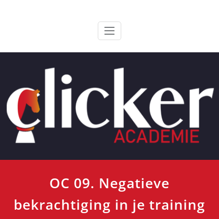
Ga
ClickerAcademie
De meest paardvriendelijke opleiding van de lage landen
naar
de
inhoud
OC 09. Negatieve
bekrachtiging in je training