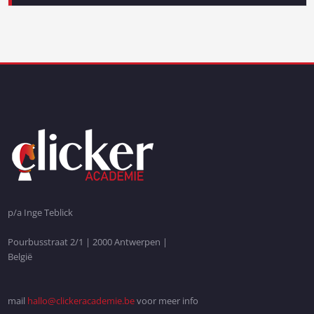
p/a Inge Teblick
Pourbusstraat 2/1 | 2000 Antwerpen |
België
mail
hallo@clickeracademie.be
voor meer info