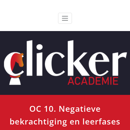
Ga
ClickerAcademie
De meest paardvriendelijke opleiding van de lage landen
naar
de
inhoud
OC 10. Negatieve
bekrachtiging en leerfases