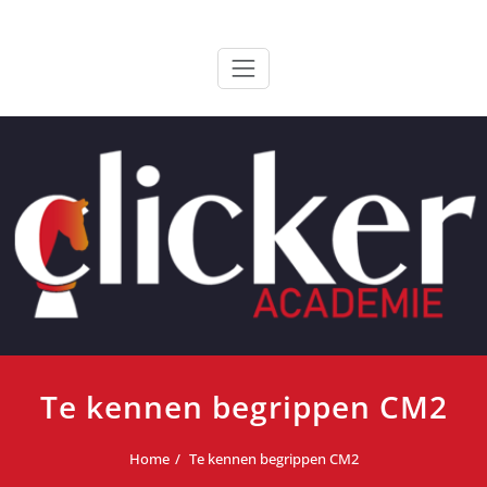
Ga
ClickerAcademie
De meest paardvriendelijke opleiding van de lage landen
naar
de
inhoud
Te kennen begrippen CM2
Home
Te kennen begrippen CM2