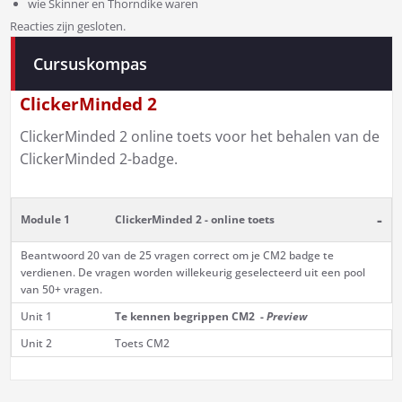
wie Skinner en Thorndike waren
Reacties zijn gesloten.
Bericht
Cursuskompas
navigatie
ClickerMinded 2
ClickerMinded 2 online toets voor het behalen van de
ClickerMinded 2-badge.
-
Module 1
ClickerMinded 2 - online toets
Beantwoord 20 van de 25 vragen correct om je CM2 badge te
verdienen. De vragen worden willekeurig geselecteerd uit een pool
van 50+ vragen.
Unit 1
Te kennen begrippen CM2 -
Preview
Unit 2
Toets CM2