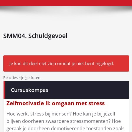
SMM04. Schuldgevoel
Je kan dit deel niet zien omdat je niet bent ingelogd.
Reacties zijn gesloten.
Bericht
Cursuskompas
navigatie
Zelfmotivatie II: omgaan met stress
Hoe werkt stress bij mensen? Hoe kan je bij jezelf
blijven doorheen zwaardere stressmomenten? Hoe
geraak je doorheen demotiverende toestanden zoals