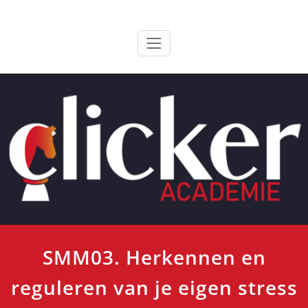
Ga
ClickerAcademie
De meest paardvriendelijke opleiding van de lage landen
naar
de
inhoud
SMM03. Herkennen en
reguleren van je eigen stress