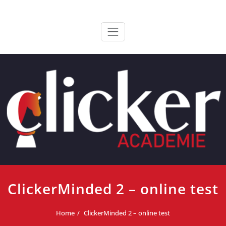
Ga
ClickerAcademie
De meest paardvriendelijke opleiding van de lage landen
naar
de
inhoud
ClickerMinded 2 – online test
Home
ClickerMinded 2 – online test