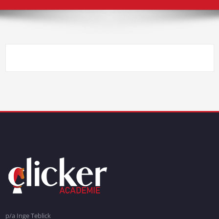
p/a Inge Teblick