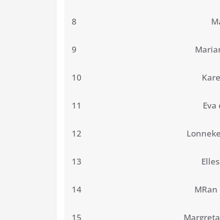
8
M
9
Maria
10
Kare
11
Eva 
12
Lonneke
13
Elle
14
MRan 
15
Margreta