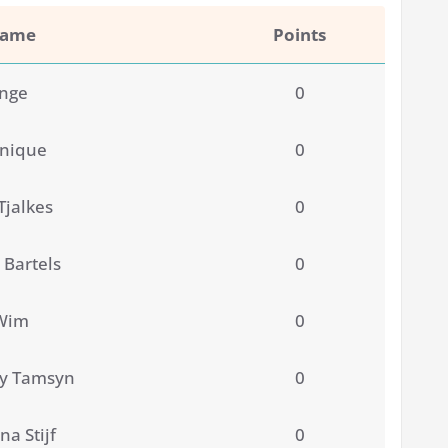
ame
Points
Inge
0
nique
0
 Tjalkes
0
 Bartels
0
Wim
0
ny Tamsyn
0
a Stijf
0