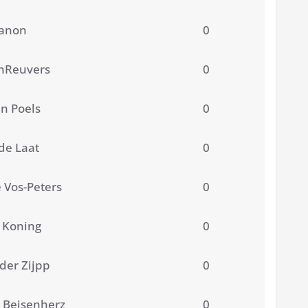
anon
0
nReuvers
0
n Poels
0
de Laat
0
 Vos-Peters
0
s Koning
0
der Zijpp
0
 Beisenherz
0