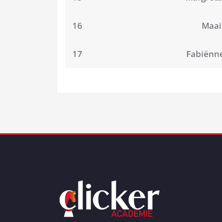
16
Maai
17
Fabiënn