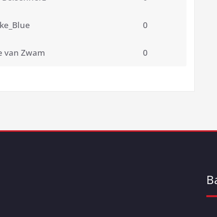
ke_Blue
0
e van Zwam
0
B