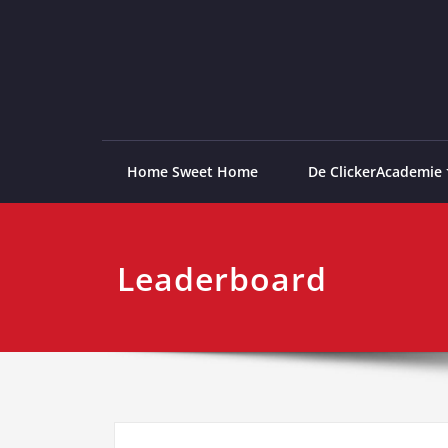
Ga
naar
de
ClickerAcademie
De meest paardvriendelijke opleiding van de lag
inhoud
Home Sweet Home
De ClickerAcademie
Leaderboard