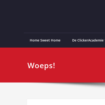
Ga
naar
de
ClickerAcademie
De meest paardvriendelijke opleiding van de lag
inhoud
Home Sweet Home
De ClickerAcademie
Woeps!