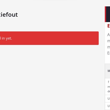
iefout
E
A
 in yet.
m
m
E
M
1
m
d
U
U