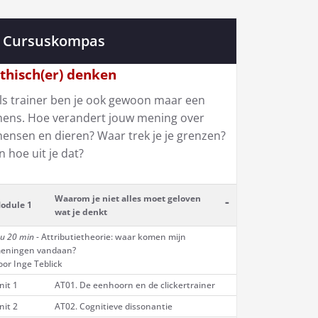
Cursuskompas
thisch(er) denken
ls trainer ben je ook gewoon maar een
ens. Hoe verandert jouw mening over
ensen en dieren? Waar trek je je grenzen?
n hoe uit je dat?
Waarom je niet alles moet geloven
-
odule 1
wat je denkt
 u 20 min
- Attributietheorie: waar komen mijn
eningen vandaan?
oor Inge Teblick
nit 1
AT01. De eenhoorn en de clickertrainer
nit 2
AT02. Cognitieve dissonantie