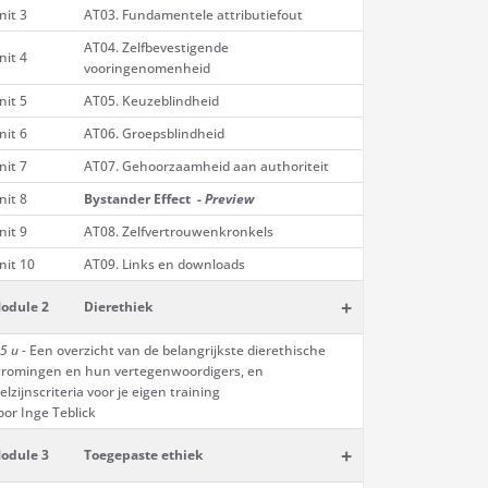
nit 3
AT03. Fundamentele attributiefout
AT04. Zelfbevestigende
nit 4
vooringenomenheid
nit 5
AT05. Keuzeblindheid
nit 6
AT06. Groepsblindheid
nit 7
AT07. Gehoorzaamheid aan authoriteit
nit 8
Bystander Effect -
Preview
nit 9
AT08. Zelfvertrouwenkronkels
nit 10
AT09. Links en downloads
+
odule 2
Dierethiek
5 u -
Een overzicht van de belangrijkste dierethische
tromingen en hun vertegenwoordigers, en
elzijnscriteria voor je eigen training
oor Inge Teblick
+
odule 3
Toegepaste ethiek