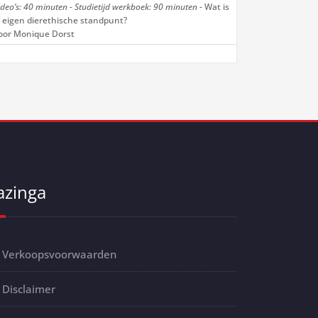
ideo’s: 40 minuten - Studietijd werkboek: 90 minuten
- Wat is
e eigen dierethische standpunt?
oor Monique Dorst
azinga
Verkoopsvoorwaarden
Disclaimer