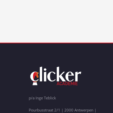
p/a Inge Teblick
Pourbusstraat 2/1 | 2000 Antwerpen |