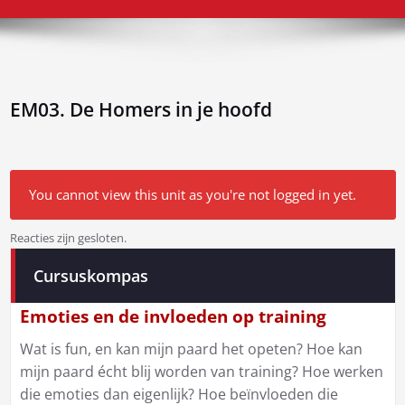
EM03. De Homers in je hoofd
You cannot view this unit as you're not logged in yet.
Reacties zijn gesloten.
Bericht
Cursuskompas
navigatie
Emoties en de invloeden op training
Wat is fun, en kan mijn paard het opeten? Hoe kan
mijn paard écht blij worden van training? Hoe werken
die emoties dan eigenlijk? Hoe beïnvloeden die