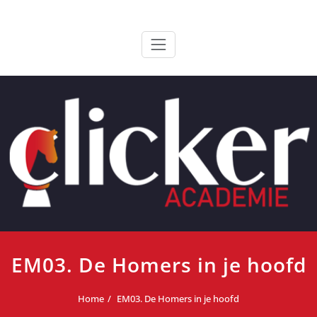
Ga
ClickerAcademie
De meest paardvriendelijke opleiding van de lage landen
naar
de
inhoud
EM03. De Homers in je hoofd
Home
EM03. De Homers in je hoofd