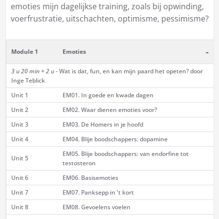
emoties mijn dagelijkse training, zoals bij opwinding,
voerfrustratie, uitschachten, optimisme, pessimisme?
-
Module 1
Emoties
3 u 20 min + 2 u
- Wat is dat, fun, en kan mijn paard het opeten? door
Inge Teblick
Unit 1
EM01. In goede en kwade dagen
Unit 2
EM02. Waar dienen emoties voor?
Unit 3
EM03. De Homers in je hoofd
Unit 4
EM04. Blije boodschappers: dopamine
EM05. Blije boodschappers: van endorfine tot
Unit 5
testosteron
Unit 6
EM06. Basisemoties
Unit 7
EM07. Panksepp in 't kort
Unit 8
EM08. Gevoelens voelen