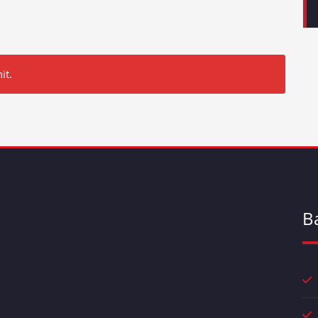
it.
B