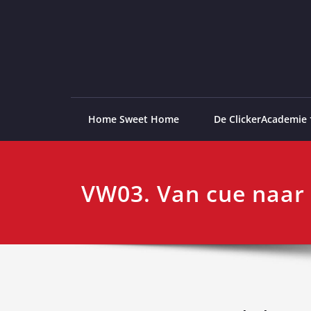
Ga
naar
de
ClickerAcademie
De meest paardvriendelijke opleiding van de lag
inhoud
Home Sweet Home
De ClickerAcademie
VW03. Van cue naar