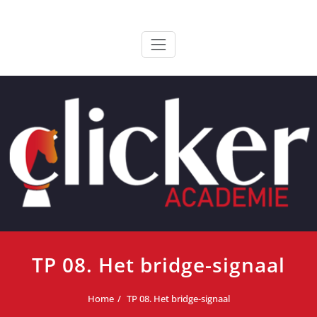
Ga
ClickerAcademie
De meest paardvriendelijke opleiding van de lage landen
naar
de
inhoud
TP 08. Het bridge-signaal
Home
TP 08. Het bridge-signaal