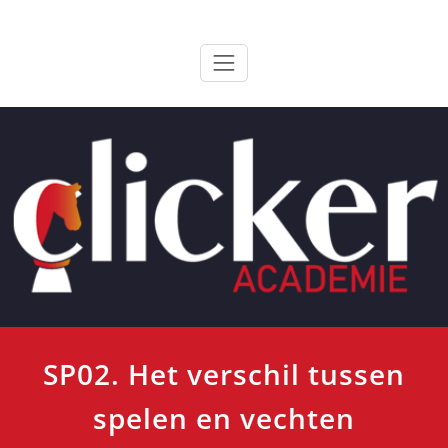
Ga
ClickerAcademie
De meest paardvriendelijke opleiding van de lage landen
naar
de
inhoud
SP02. Het verschil tussen
spelen en vechten