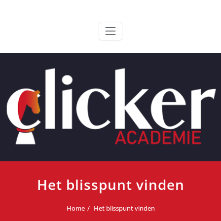
Ga
ClickerAcademie
De meest paardvriendelijke opleiding van de lage landen
naar
de
inhoud
Het blisspunt vinden
Home
Het blisspunt vinden