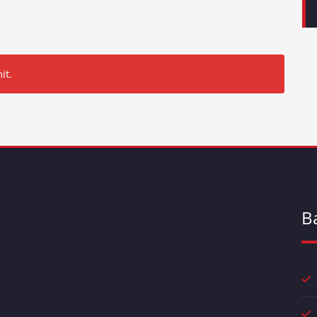
it.
B