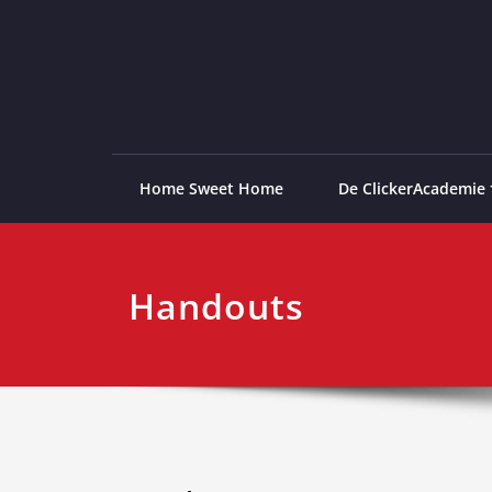
Ga
naar
de
ClickerAcademie
De meest paardvriendelijke opleiding van de lag
inhoud
Home Sweet Home
De ClickerAcademie
Handouts