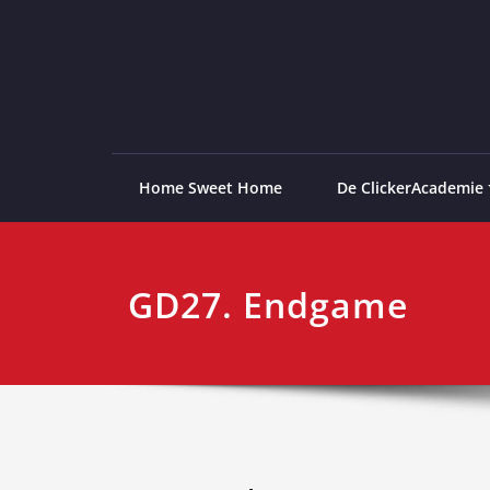
Ga
naar
de
ClickerAcademie
De meest paardvriendelijke opleiding van de lag
inhoud
Home Sweet Home
De ClickerAcademie
GD27. Endgame