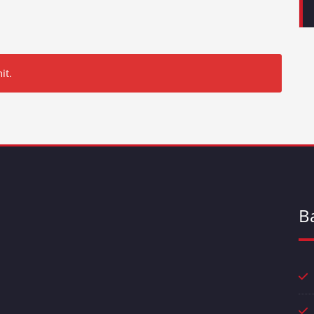
it.
B