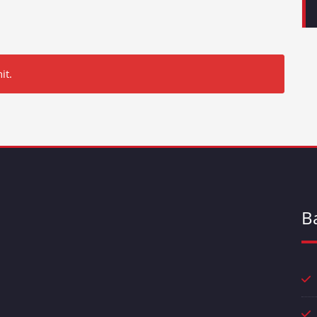
it.
B