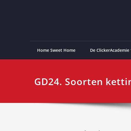
Ga
naar
de
ClickerAcademie
De meest paardvriendelijke opleiding van de lag
inhoud
Home Sweet Home
De ClickerAcademie
GD24. Soorten ketti