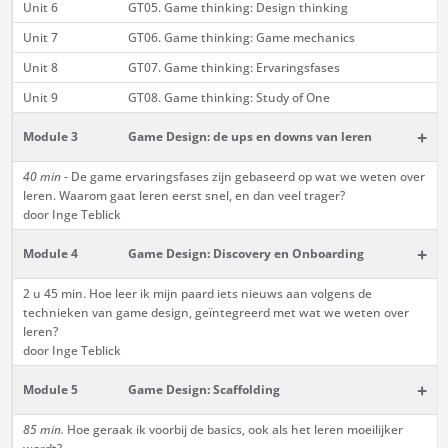
Unit 6
GT05. Game thinking: Design thinking
Unit 7
GT06. Game thinking: Game mechanics
Unit 8
GT07. Game thinking: Ervaringsfases
Unit 9
GT08. Game thinking: Study of One
+
Module 3
Game Design: de ups en downs van leren
40 min
- De game ervaringsfases zijn gebaseerd op wat we weten over
leren. Waarom gaat leren eerst snel, en dan veel trager?
door Inge Teblick
+
Module 4
Game Design: Discovery en Onboarding
2 u 45 min. Hoe leer ik mijn paard iets nieuws aan volgens de
technieken van game design, geïntegreerd met wat we weten over
leren?
door Inge Teblick
+
Module 5
Game Design: Scaffolding
85 min.
Hoe geraak ik voorbij de basics, ook als het leren moeilijker