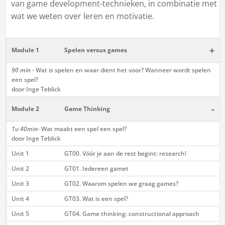
van game development-technieken, in combinatie met
wat we weten over leren en motivatie.
+
Module 1
Spelen versus games
90 min
- Wat is spelen en waar dient het voor? Wanneer wordt spelen
een spel?
door Inge Teblick
-
Module 2
Game Thinking
1u 40min-
Wat maakt een spel een spel?
door Inge Teblick
Unit 1
GT00. Vóór je aan de rest begint: research!
Unit 2
GT01. Iedereen gamet
Unit 3
GT02. Waarom spelen we graag games?
Unit 4
GT03. Wat is een spel?
Unit 5
GT04. Game thinking: constructional approach