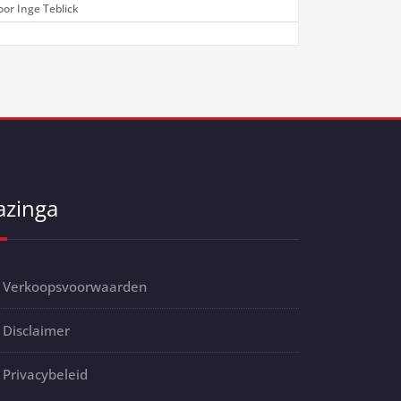
oor Inge Teblick
azinga
Verkoopsvoorwaarden
Disclaimer
Privacybeleid