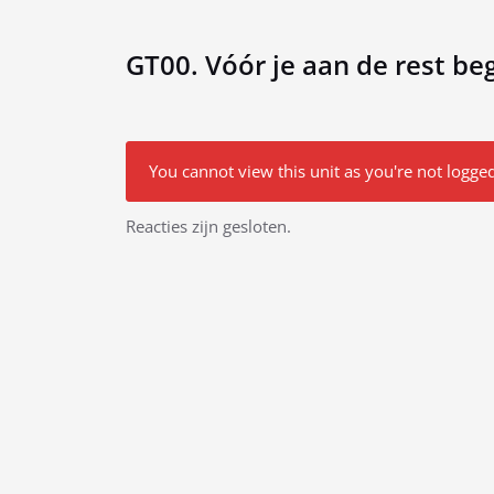
GT00. Vóór je aan de rest beg
You cannot view this unit as you're not logged
Bericht
Reacties zijn gesloten.
navigatie