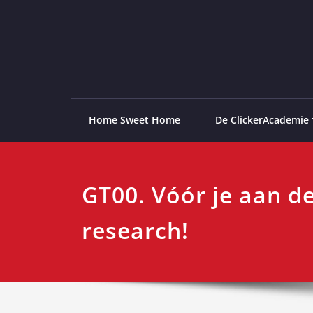
Ga
naar
de
ClickerAcademie
De meest paardvriendelijke opleiding van de lag
inhoud
Home Sweet Home
De ClickerAcademie
GT00. Vóór je aan de
research!