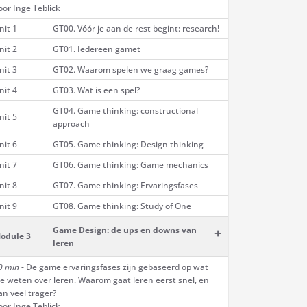
oor Inge Teblick
nit 1
GT00. Vóór je aan de rest begint: research!
nit 2
GT01. Iedereen gamet
nit 3
GT02. Waarom spelen we graag games?
nit 4
GT03. Wat is een spel?
GT04. Game thinking: constructional
nit 5
approach
nit 6
GT05. Game thinking: Design thinking
nit 7
GT06. Game thinking: Game mechanics
nit 8
GT07. Game thinking: Ervaringsfases
nit 9
GT08. Game thinking: Study of One
Game Design: de ups en downs van
+
odule 3
leren
0 min
- De game ervaringsfases zijn gebaseerd op wat
e weten over leren. Waarom gaat leren eerst snel, en
an veel trager?
oor Inge Teblick