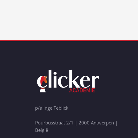
p/a Inge Teblick
Pourbusstraat 2/1 | 2000 Antwerpen |
België