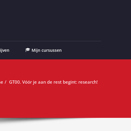
ijven
Mijn cursussen
me
GT00. Vóór je aan de rest begint: research!