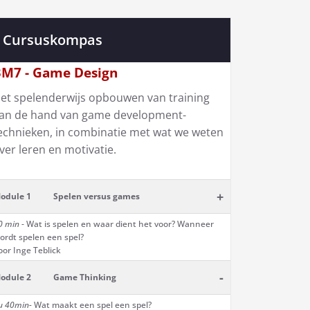
Cursuskompas
M7 - Game Design
et spelenderwijs opbouwen van training
an de hand van game development-
echnieken, in combinatie met wat we weten
ver leren en motivatie.
+
odule 1
Spelen versus games
0 min
- Wat is spelen en waar dient het voor? Wanneer
ordt spelen een spel?
oor Inge Teblick
-
odule 2
Game Thinking
u 40min-
Wat maakt een spel een spel?