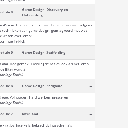
Game Design: Discovery en
+
odule 4
Onboarding
 u 45 min. Hoe leer ik mijn paard iets nieuws aan volgens
e technieken van game design, geïntegreerd met wat
e weten over leren?
oor Inge Teblick
+
odule 5
Game Design: Scaffolding
5 min.
Hoe geraak ik voorbij de basics, ook als het leren
oeilijker wordt?
oor Inge Teblick
+
odule 6
Game Design: Endgame
0 min.
Volhouden, hard werken, presteren
oor Inge Teblick
+
odule 7
Nerdland
 u
- ratios, intervals, bekrachtigingsschema's