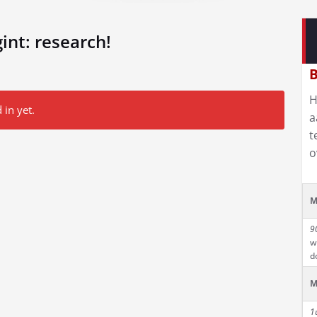
int: research!
B
H
 in yet.
a
t
o
M
9
w
d
M
1