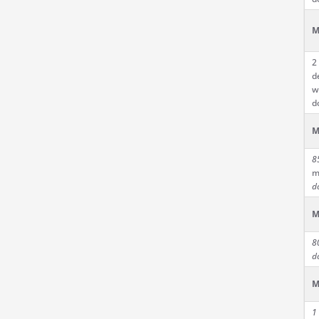
M
2
d
w
d
M
8
m
d
M
8
d
M
1