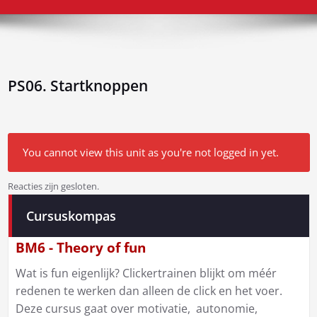
PS06. Startknoppen
You cannot view this unit as you're not logged in yet.
Reacties zijn gesloten.
Bericht
Cursuskompas
navigatie
BM6 - Theory of fun
Wat is fun eigenlijk? Clickertrainen blijkt om méér
redenen te werken dan alleen de click en het voer.
Deze cursus gaat over motivatie, autonomie,