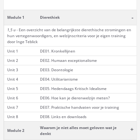
-
Module 1
Dierethiek
1,5 u -
Een overzicht van de belangrijkste dierethische stromingen en
hun vertegenwoordigers, en welzijnscriteria voor je eigen training
door Inge Teblick
Unit 1
DE01. Kronkellijnen
Unit 2
DE02. Humaan exceptionalisme
Unit 3
DE03. Deontologie
Unit 4
DE04. Utilitarianisme
Unit 5
DE05. Hedendaags Kritisch Idealisme
Unit 6
DE06. Hoe kan je dierenwelzijn meten?
Unit 7
DE07. Praktische handvaten voor je training
Unit 8
DE08. Links en downloads
Waarom je niet alles moet geloven wat je
+
Module 2
denkt