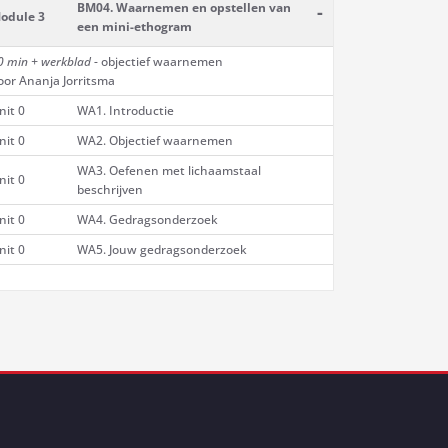
BM04. Waarnemen en opstellen van
-
odule 3
een mini-ethogram
0 min
+ werkblad
- objectief waarnemen
oor Ananja Jorritsma
nit 0
WA1. Introductie
nit 0
WA2. Objectief waarnemen
WA3. Oefenen met lichaamstaal
nit 0
beschrijven
nit 0
WA4. Gedragsonderzoek
nit 0
WA5. Jouw gedragsonderzoek