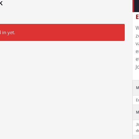
k
E
W
 in yet.
z
v
e
e
J
M
E
M
3
d