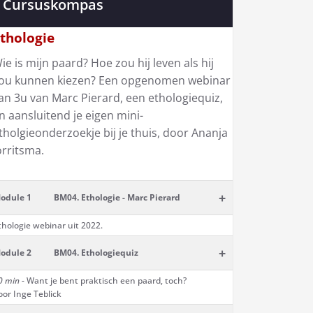
Cursuskompas
thologie
ie is mijn paard? Hoe zou hij leven als hij
ou kunnen kiezen? Een opgenomen webinar
an 3u van Marc Pierard, een ethologiequiz,
n aansluitend je eigen mini-
tholgieonderzoekje bij je thuis, door Ananja
orritsma.
+
odule 1
BM04. Ethologie - Marc Pierard
thologie webinar uit 2022.
+
odule 2
BM04. Ethologiequiz
0 min
- Want je bent praktisch een paard, toch?
oor Inge Teblick