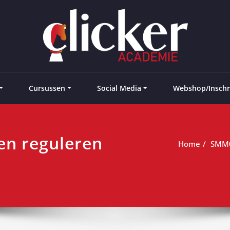
e landen
Cursussen
Social Media
Webshop/Inschr
n reguleren
Home
SMM03