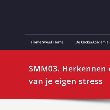
Ga
naar
de
ClickerAcademie
De meest paardvriendelijke opleiding van de lag
inhoud
Home Sweet Home
De ClickerAcademie
SMM03. Herkennen e
van je eigen stress