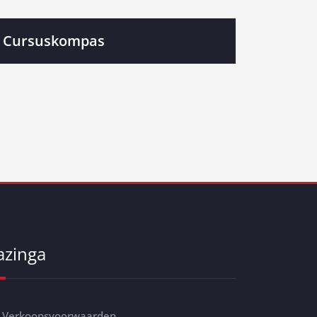
Cursuskompas
azinga
Verkoopsvoorwaarden