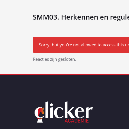
SMM03. Herkennen en reguler
Sorry, but you're not allowed to access this un
Bericht
Reacties zijn gesloten.
navigatie