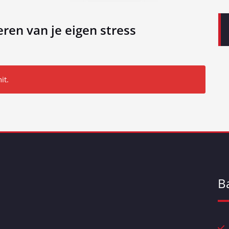
en van je eigen stress
it.
B