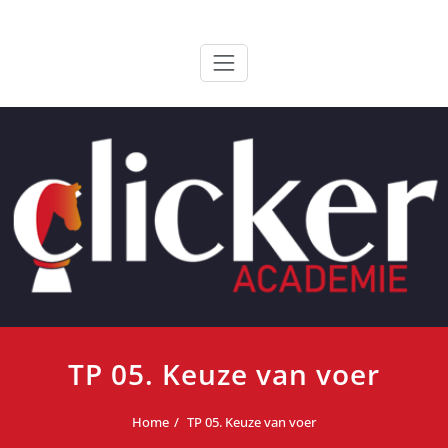
Ga
ClickerAcademie
De meest paardvriendelijke opleiding van de lage landen
naar
de
inhoud
TP 05. Keuze van voer
Home
TP 05. Keuze van voer