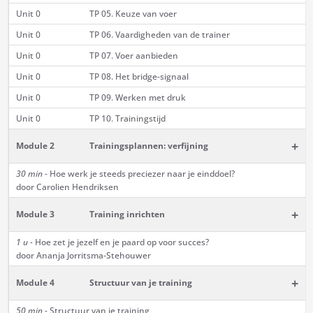
Unit 0
TP 05. Keuze van voer
Unit 0
TP 06. Vaardigheden van de trainer
Unit 0
TP 07. Voer aanbieden
Unit 0
TP 08. Het bridge-signaal
Unit 0
TP 09. Werken met druk
Unit 0
TP 10. Trainingstijd
+
Module 2
Trainingsplannen: verfijning
30 min -
Hoe werk je steeds preciezer naar je einddoel?
door Carolien Hendriksen
+
Module 3
Training inrichten
1 u -
Hoe zet je jezelf en je paard op voor succes?
door Ananja Jorritsma-Stehouwer
+
Module 4
Structuur van je training
50 min -
Structuur van je training