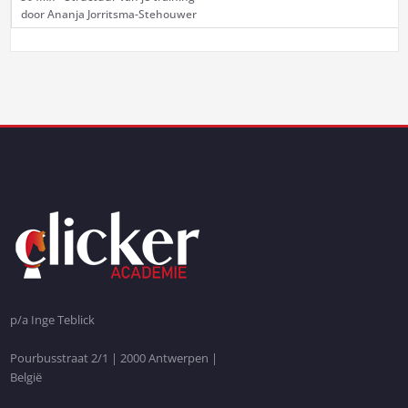
door Ananja Jorritsma-Stehouwer
p/a Inge Teblick
Pourbusstraat 2/1 | 2000 Antwerpen |
België