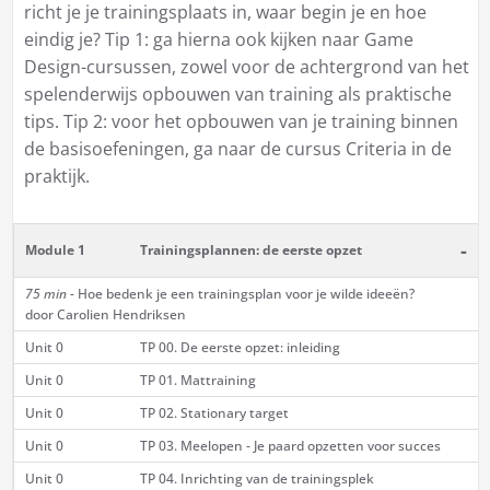
richt je je trainingsplaats in, waar begin je en hoe
eindig je? Tip 1: ga hierna ook kijken naar Game
Design-cursussen, zowel voor de achtergrond van het
spelenderwijs opbouwen van training als praktische
tips. Tip 2: voor het opbouwen van je training binnen
de basisoefeningen, ga naar de cursus
Criteria in de
praktijk
.
-
Module 1
Trainingsplannen: de eerste opzet
75 min -
Hoe bedenk je een trainingsplan voor je wilde ideeën?
door Carolien Hendriksen
Unit 0
TP 00. De eerste opzet: inleiding
Unit 0
TP 01. Mattraining
Unit 0
TP 02. Stationary target
Unit 0
TP 03. Meelopen - Je paard opzetten voor succes
Unit 0
TP 04. Inrichting van de trainingsplek