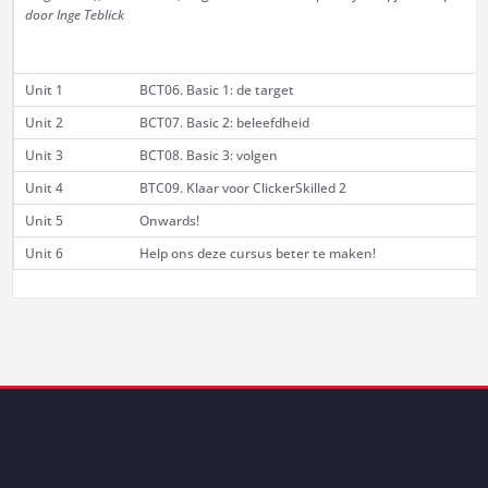
door Inge Teblick
Unit 1
BCT06. Basic 1: de target
Unit 2
BCT07. Basic 2: beleefdheid
Unit 3
BCT08. Basic 3: volgen
Unit 4
BTC09. Klaar voor ClickerSkilled 2
Unit 5
Onwards!
Unit 6
Help ons deze cursus beter te maken!