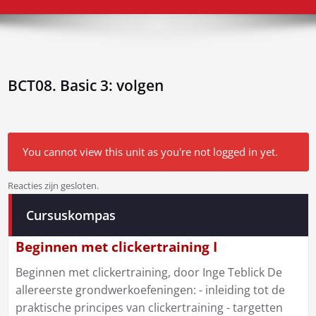
BCT08. Basic 3: volgen
You cannot view this unit as you're not logged in yet.
Reacties zijn gesloten.
Bericht
Cursuskompas
navigatie
Beginnen met clickertraining I
Beginnen met clickertraining, door Inge Teblick De
allereerste grondwerkoefeningen: - inleiding tot de
praktische principes van clickertraining - targetten