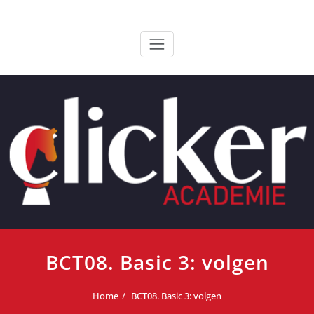
Ga
ClickerAcademie
De meest paardvriendelijke opleiding van de lage landen
naar
de
inhoud
BCT08. Basic 3: volgen
Home
BCT08. Basic 3: volgen