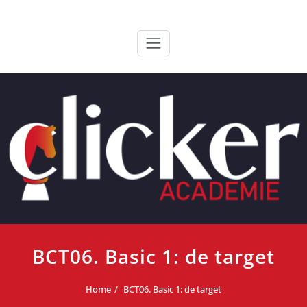
Ga
ClickerAcademie
De meest paardvriendelijke opleiding van de lage landen
naar
de
inhoud
BCT06. Basic 1: de target
Home
BCT06. Basic 1: de target