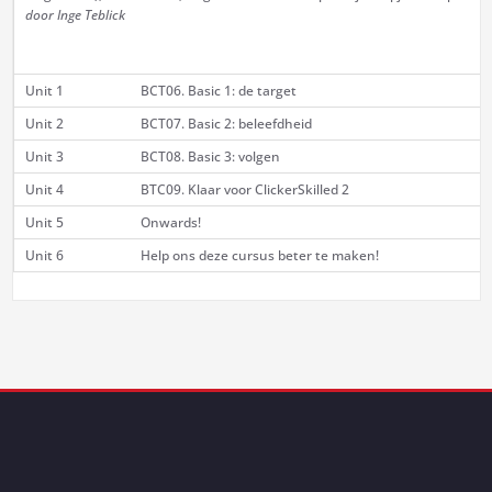
door Inge Teblick
Unit 1
BCT06. Basic 1: de target
Unit 2
BCT07. Basic 2: beleefdheid
Unit 3
BCT08. Basic 3: volgen
Unit 4
BTC09. Klaar voor ClickerSkilled 2
Unit 5
Onwards!
Unit 6
Help ons deze cursus beter te maken!