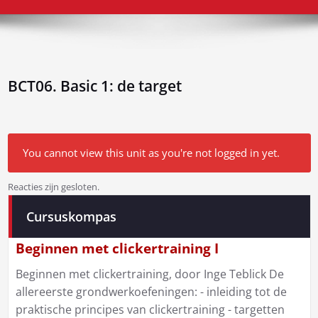
BCT06. Basic 1: de target
You cannot view this unit as you're not logged in yet.
Reacties zijn gesloten.
Bericht
Cursuskompas
navigatie
Beginnen met clickertraining I
Beginnen met clickertraining, door Inge Teblick De
allereerste grondwerkoefeningen: - inleiding tot de
praktische principes van clickertraining - targetten