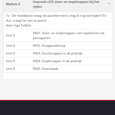
Inspraak v2.0: start- en stopknoppen bij het
-
Module 3
rijden
1u -
De moeilijkste vraag als paardenmens: mag ik nog wel rijden? En
dus: vraag het aan je paard. -
door Inge Teblick
PA01. Start- en stopknoppen: van inparkeren tot
Unit 0
passagieren
Unit 0
PA02. Knopperdeknop
Unit 0
PA03. Startknoppen in de praktijk
Unit 0
PA04. Stopknoppen in de praktijk
Unit 0
PA05. Downloads